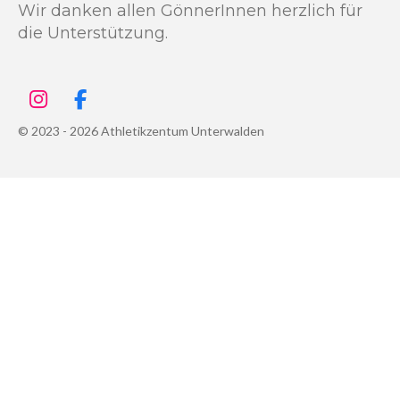
Wir danken allen GönnerInnen herzlich für
die Unterstützung.
I
F
n
a
© 2023 - 2026 Athletikzentum Unterwalden
s
c
t
e
a
b
g
o
r
o
a
k
m