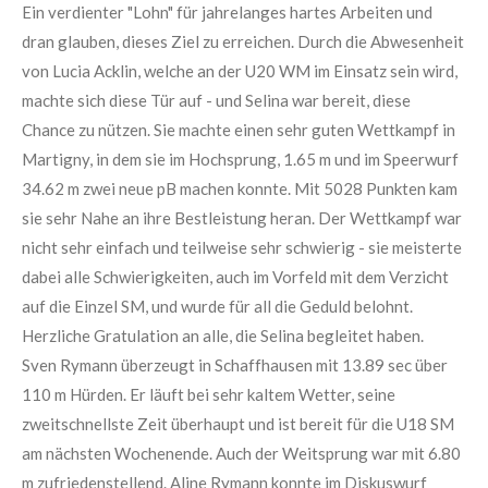
Ein verdienter "Lohn" für jahrelanges hartes Arbeiten und
dran glauben, dieses Ziel zu erreichen. Durch die Abwesenheit
von Lucia Acklin, welche an der U20 WM im Einsatz sein wird,
machte sich diese Tür auf - und Selina war bereit, diese
Chance zu nützen. Sie machte einen sehr guten Wettkampf in
Martigny, in dem sie im Hochsprung, 1.65 m und im Speerwurf
34.62 m zwei neue pB machen konnte. Mit 5028 Punkten kam
sie sehr Nahe an ihre Bestleistung heran. Der Wettkampf war
nicht sehr einfach und teilweise sehr schwierig - sie meisterte
dabei alle Schwierigkeiten, auch im Vorfeld mit dem Verzicht
auf die Einzel SM, und wurde für all die Geduld belohnt.
Herzliche Gratulation an alle, die Selina begleitet haben.
Sven Rymann überzeugt in Schaffhausen mit 13.89 sec über
110 m Hürden. Er läuft bei sehr kaltem Wetter, seine
zweitschnellste Zeit überhaupt und ist bereit für die U18 SM
am nächsten Wochenende. Auch der Weitsprung war mit 6.80
m zufriedenstellend. Aline Rymann konnte im Diskuswurf