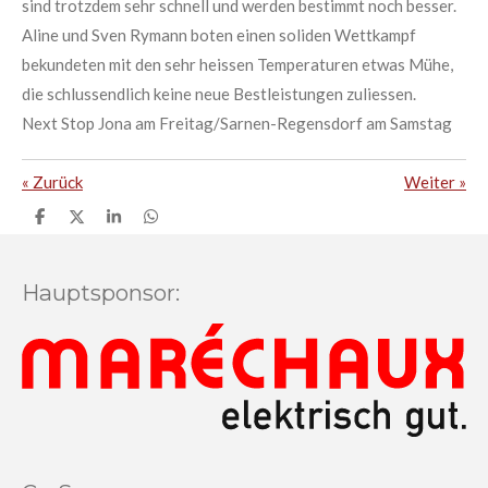
sind trotzdem sehr schnell und werden bestimmt noch besser.
Aline und Sven Rymann boten einen soliden Wettkampf
bekundeten mit den sehr heissen Temperaturen etwas Mühe,
die schlussendlich keine neue Bestleistungen zuliessen.
Next Stop Jona am Freitag/Sarnen-Regensdorf am Samstag
«
Zurück
Weiter
»
T
T
T
T
e
e
e
e
i
i
i
i
l
l
l
l
e
e
e
e
Hauptsponsor:
n
n
n
n