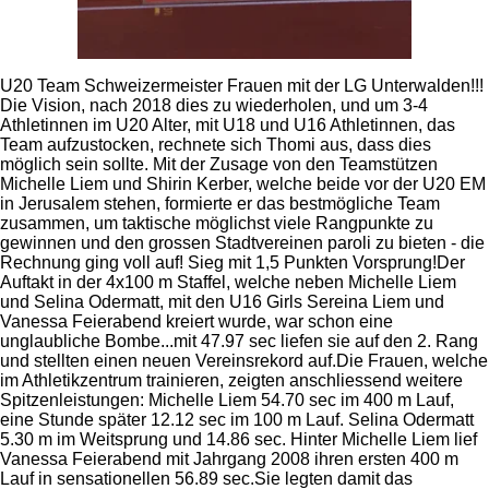
U20 Team Schweizermeister Frauen mit der LG Unterwalden!!!
Die Vision, nach 2018 dies zu wiederholen, und um 3-4
Athletinnen im U20 Alter, mit U18 und U16 Athletinnen, das
Team aufzustocken, rechnete sich Thomi aus, dass dies
möglich sein sollte. Mit der Zusage von den Teamstützen
Michelle Liem und Shirin Kerber, welche beide vor der U20 EM
in Jerusalem stehen, formierte er das bestmögliche Team
zusammen, um taktische möglichst viele Rangpunkte zu
gewinnen und den grossen
Stadtvereinen paroli zu bieten - die
Rechnung ging voll auf! Sieg mit 1,5 Punkten Vorsprung!
Der
Auftakt in der 4x100 m Staffel, welche neben Michelle Liem
und Selina Odermatt, mit den U16 Girls Sereina Liem und
Vanessa Feierabend kreiert wurde, war schon eine
unglaubliche Bombe...mit 47.97 sec liefen sie auf den 2. Rang
und stellten einen neuen Vereinsrekord auf.
Die Frauen, welche
im Athletikzentrum trainieren, zeigten anschliessend weitere
Spitzenleistungen: Michelle Liem 54.70 sec im 400 m Lauf,
eine Stunde später 12.12 sec im 100 m Lauf. Selina Odermatt
5.30 m im Weitsprung und 14.86 sec. Hinter Michelle Liem lief
Vanessa Feierabend mit Jahrgang 2008 ihren ersten 400 m
Lauf in sensationellen 56.89 sec.
Sie legten damit das