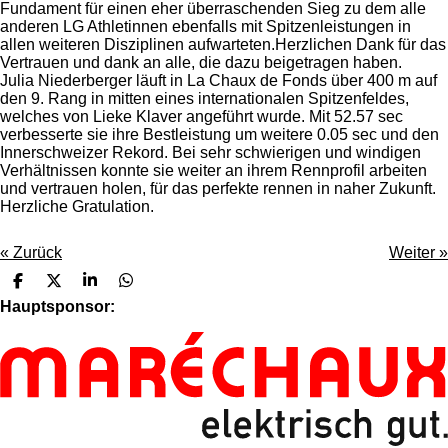
Fundament für einen eher überraschenden Sieg zu dem alle
anderen LG Athletinnen ebenfalls mit Spitzenleistungen in
allen weiteren Disziplinen aufwarteten.
Herzlichen Dank für das
Vertrauen und dank an alle, die dazu beigetragen haben.
Julia Niederberger läuft in La Chaux de Fonds über 400 m auf
den 9. Rang in mitten eines internationalen Spitzenfeldes,
welches von Lieke Klaver angeführt wurde. Mit 52.57 sec
verbesserte sie ihre Bestleistung um weitere 0.05 sec und den
Innerschweizer Rekord. Bei sehr schwierigen und windigen
Verhältnissen konnte sie weiter an ihrem Rennprofil arbeiten
und vertrauen holen, für das perfekte rennen in naher Zukunft.
Herzliche Gratulation.
«
Zurück
Weiter
»
T
T
T
T
e
e
e
e
Hauptsponsor:
i
i
i
i
l
l
l
l
e
e
e
e
n
n
n
n