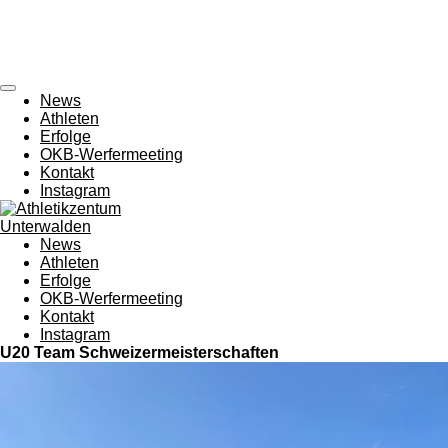
Zum
Hauptinhalt
springen
News
Athleten
Erfolge
OKB-Werfermeeting
Kontakt
Instagram
Athletikzentum Sarnen-Unterwalden
News
Athleten
Erfolge
OKB-Werfermeeting
Kontakt
Instagram
U20 Team Schweizermeisterschaften